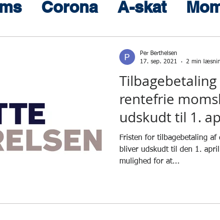
ms
Corona
A-skat
Mom
lsen
Per Berthelsen
17. sep. 2021
2 min læsni
Tilbagebetaling
rentefrie momsl
udskudt til 1. a
Fristen for tilbagebetaling a
bliver udskudt til den 1. apr
mulighed for at...