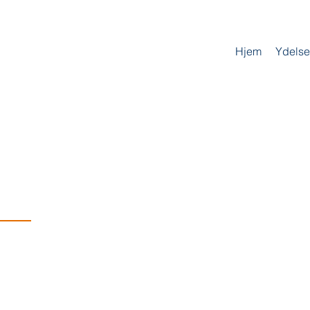
Hjem
Ydelse
eder
Her ligger kan du læse nyhedsbreve fra Colias Revision.