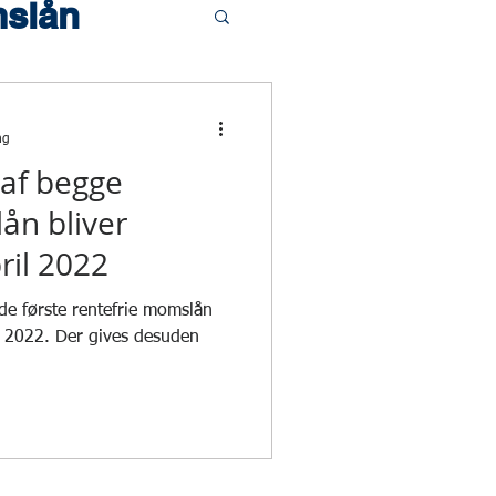
slån
ng
 af begge
ån bliver
pril 2022
f de første rentefrie momslån
il 2022. Der gives desuden